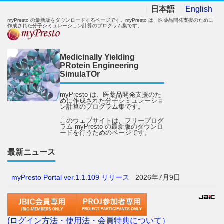
日本語
English
myPresto の最新版をダウンロードするページです。myPresto は、医薬品開発支援のために
作成された分子シミュレーション計算のプログラム集です。
Medicinally Yielding
PRotein Engineering
SimulaTOr
myPresto は、医薬品開発支援のた
めに作成された分子シミュレーショ
ン計算のプログラム集です。
このウェブサイトは、フリープログ
ラム myPresto の最新版のダウンロ
ードを行うためのページです。
最新ニュース
myPresto Portal ver.1.1.109 リリース
2026年7月9日
(ログイン方法・使用法・会員特典について）