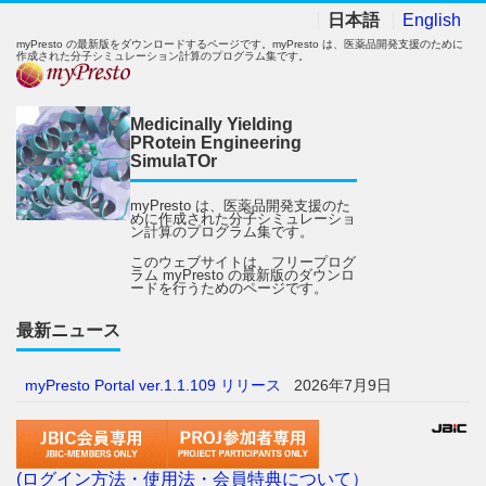
日本語
English
myPresto の最新版をダウンロードするページです。myPresto は、医薬品開発支援のために
作成された分子シミュレーション計算のプログラム集です。
Medicinally Yielding
PRotein Engineering
SimulaTOr
myPresto は、医薬品開発支援のた
めに作成された分子シミュレーショ
ン計算のプログラム集です。
このウェブサイトは、フリープログ
ラム myPresto の最新版のダウンロ
ードを行うためのページです。
最新ニュース
myPresto Portal ver.1.1.109 リリース
2026年7月9日
(ログイン方法・使用法・会員特典について）