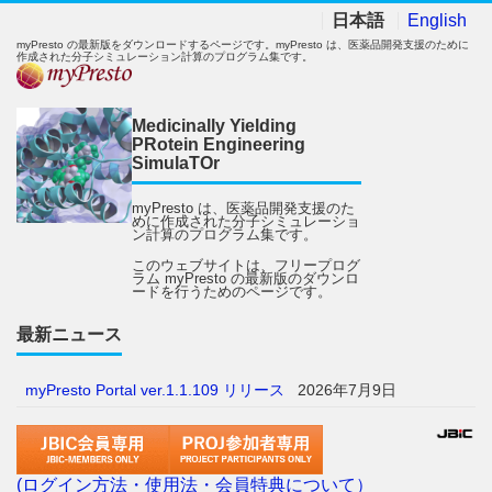
日本語
English
myPresto の最新版をダウンロードするページです。myPresto は、医薬品開発支援のために
作成された分子シミュレーション計算のプログラム集です。
Medicinally Yielding
PRotein Engineering
SimulaTOr
myPresto は、医薬品開発支援のた
めに作成された分子シミュレーショ
ン計算のプログラム集です。
このウェブサイトは、フリープログ
ラム myPresto の最新版のダウンロ
ードを行うためのページです。
最新ニュース
myPresto Portal ver.1.1.109 リリース
2026年7月9日
(ログイン方法・使用法・会員特典について）