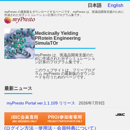
日本語
English
myPresto の最新版をダウンロードするページです。myPresto は、医薬品開発支援のために
作成された分子シミュレーション計算のプログラム集です。
Medicinally Yielding
PRotein Engineering
SimulaTOr
myPresto は、医薬品開発支援のた
めに作成された分子シミュレーショ
ン計算のプログラム集です。
このウェブサイトは、フリープログ
ラム myPresto の最新版のダウンロ
ードを行うためのページです。
最新ニュース
myPresto Portal ver.1.1.109 リリース
2026年7月9日
(ログイン方法・使用法・会員特典について）