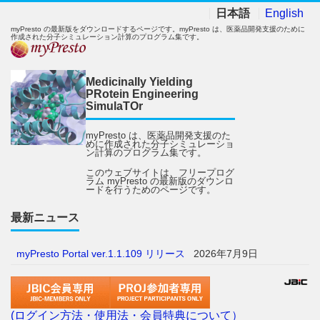
日本語
English
myPresto の最新版をダウンロードするページです。myPresto は、医薬品開発支援のために
作成された分子シミュレーション計算のプログラム集です。
Medicinally Yielding
PRotein Engineering
SimulaTOr
myPresto は、医薬品開発支援のた
めに作成された分子シミュレーショ
ン計算のプログラム集です。
このウェブサイトは、フリープログ
ラム myPresto の最新版のダウンロ
ードを行うためのページです。
最新ニュース
myPresto Portal ver.1.1.109 リリース
2026年7月9日
(ログイン方法・使用法・会員特典について）