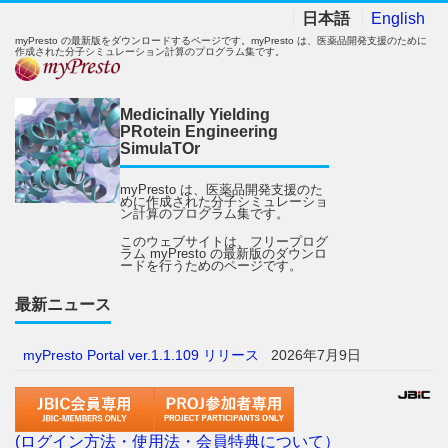
日本語
English
myPresto の最新版をダウンロードするページです。myPresto は、医薬品開発支援のために
作成された分子シミュレーション計算のプログラム集です。
Medicinally Yielding
PRotein Engineering
SimulaTOr
myPresto は、医薬品開発支援のた
めに作成された分子シミュレーショ
ン計算のプログラム集です。
このウェブサイトは、フリープログ
ラム myPresto の最新版のダウンロ
ードを行うためのページです。
最新ニュース
myPresto Portal ver.1.1.109 リリース
2026年7月9日
(ログイン方法・使用法・会員特典について）