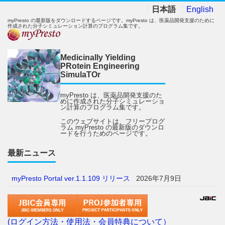
日本語
English
myPresto の最新版をダウンロードするページです。myPresto は、医薬品開発支援のために
作成された分子シミュレーション計算のプログラム集です。
Medicinally Yielding
PRotein Engineering
SimulaTOr
myPresto は、医薬品開発支援のた
めに作成された分子シミュレーショ
ン計算のプログラム集です。
このウェブサイトは、フリープログ
ラム myPresto の最新版のダウンロ
ードを行うためのページです。
最新ニュース
myPresto Portal ver.1.1.109 リリース
2026年7月9日
(ログイン方法・使用法・会員特典について）