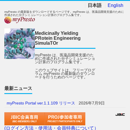
日本語
English
myPresto の最新版をダウンロードするページです。myPresto は、医薬品開発支援のために
作成された分子シミュレーション計算のプログラム集です。
Medicinally Yielding
PRotein Engineering
SimulaTOr
myPresto は、医薬品開発支援のた
めに作成された分子シミュレーショ
ン計算のプログラム集です。
このウェブサイトは、フリープログ
ラム myPresto の最新版のダウンロ
ードを行うためのページです。
最新ニュース
myPresto Portal ver.1.1.109 リリース
2026年7月9日
(ログイン方法・使用法・会員特典について）