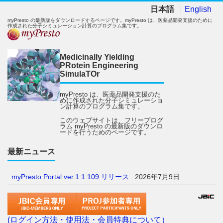
日本語
English
myPresto の最新版をダウンロードするページです。myPresto は、医薬品開発支援のために
作成された分子シミュレーション計算のプログラム集です。
Medicinally Yielding
PRotein Engineering
SimulaTOr
myPresto は、医薬品開発支援のた
めに作成された分子シミュレーショ
ン計算のプログラム集です。
このウェブサイトは、フリープログ
ラム myPresto の最新版のダウンロ
ードを行うためのページです。
最新ニュース
myPresto Portal ver.1.1.109 リリース
2026年7月9日
(ログイン方法・使用法・会員特典について）