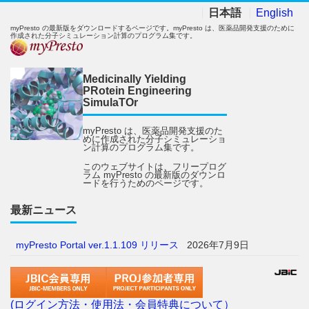
日本語
English
myPresto の最新版をダウンロードするページです。myPresto は、医薬品開発支援のために
作成された分子シミュレーション計算のプログラム集です。
Medicinally Yielding
PRotein Engineering
SimulaTOr
myPresto は、医薬品開発支援のた
めに作成された分子シミュレーショ
ン計算のプログラム集です。
このウェブサイトは、フリープログ
ラム myPresto の最新版のダウンロ
ードを行うためのページです。
最新ニュース
myPresto Portal ver.1.1.109 リリース
2026年7月9日
(ログイン方法・使用法・会員特典について）