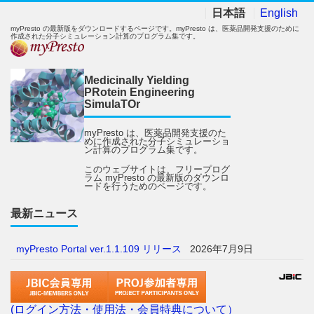
日本語
English
myPresto の最新版をダウンロードするページです。myPresto は、医薬品開発支援のために
作成された分子シミュレーション計算のプログラム集です。
Medicinally Yielding
PRotein Engineering
SimulaTOr
myPresto は、医薬品開発支援のた
めに作成された分子シミュレーショ
ン計算のプログラム集です。
このウェブサイトは、フリープログ
ラム myPresto の最新版のダウンロ
ードを行うためのページです。
最新ニュース
myPresto Portal ver.1.1.109 リリース
2026年7月9日
(ログイン方法・使用法・会員特典について）